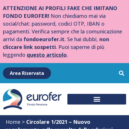
ATTENZIONE AI PROFILI FAKE CHE IMITANO
FONDO EUROFER!
Non chiediamo mai via
social/chat: password, codici OTP, IBAN o
pagamenti. Verifica sempre che la comunicazione
arrivi da
fondoeurofer.it
. Se hai dubbi,
non
cliccare link sospetti
. Puoi saperne di più
leggendo
questo articolo
.
Area Riservata
Home
>
Circolare 1/2021 – Nuovo