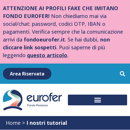
ATTENZIONE AI PROFILI FAKE CHE IMITANO
FONDO EUROFER!
Non chiediamo mai via
social/chat: password, codici OTP, IBAN o
pagamenti. Verifica sempre che la comunicazione
arrivi da
fondoeurofer.it
. Se hai dubbi,
non
cliccare link sospetti
. Puoi saperne di più
leggendo
questo articolo
.
Area Riservata
Home
>
I nostri tutorial