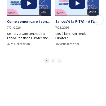
02:01
04:46
Come comunicare i contributi non dedotti - #Tutorial Fondo Pensione Eurofer
Sai cos'è la RITA? - #Tutorial Fondo Pensione Eurofer
7/21/2026
7/21/2026
Se hai versato contributi al
Cos'è la RITA di Fondo
Fondo Pensione Eurofer che
Eurofer?
non hai dedotto fiscalmente,
In questo video ti spieghiamo
47 Visualizzazioni
48 Visualizzazioni
è importante comunicarli ogni
in modo chiaro e semplice
anno.
cos’è la RITA (Rendita
Con pochi click, direttamente
Integrativa Temporanea
dalla tua Area Riservata, puoi
Anticipata) e come puoi
1
2
farlo in modo semplice e
richiederla se sei un iscritto al
veloce.
Fondo Eurofer.
Scopri i requisiti, i vantaggi
Guarda il nostro tutorial per
fiscali e i passaggi da seguire
scoprire come compilare la
per ottenere un’integrazione
comunicazione annuale dei
del reddito prima della
contributi non dedotti!
pensione.
#fondopensione #eurofer
#fondopensione #eurofer
#previdenzacomplementare
#previdenzacomplementare
#pianificazionefinanziaria
#pianificazionefinanziaria