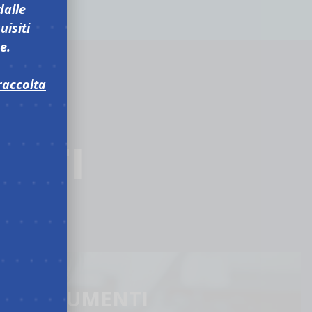
dalle
uisiti
e.
raccolta
ENTI
DOCUMENTI