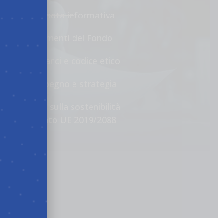
Statuto e nota informativa
Altri documenti del Fondo
Circolari, bilanci e codice etico
Politica impegno e strategia
Informativa sulla sostenibilità
Regolamento UE 2019/2088