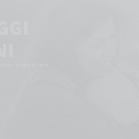
GGI
NI
esso tenore di vita