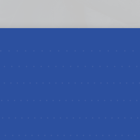
to dei
ità/Area