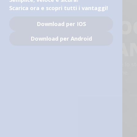
Scarica ora e scopri tutti i vantaggi!
COSTRUISCI O
Download per IOS
Download per Android
IL TUO DOMA
Il Fondo Pensione Eurofer ti aiuta a mantenere lo st
che hai adesso, anche quando andrai in pensione.
Scopri di più