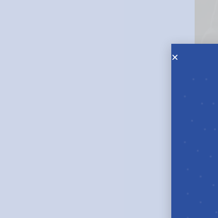
IL FONDO
Il Fondo pensione Eurofer è il fondo di riferimen
lavoratori dipendenti cui si applica il CCNL Mobil
Attività Ferroviarie o il CCNL del Gruppo ANAS.