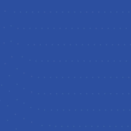
copo di lucro
2. Ha l’obiettivo
 vita anche al
a rendita
 dalla COVIP con