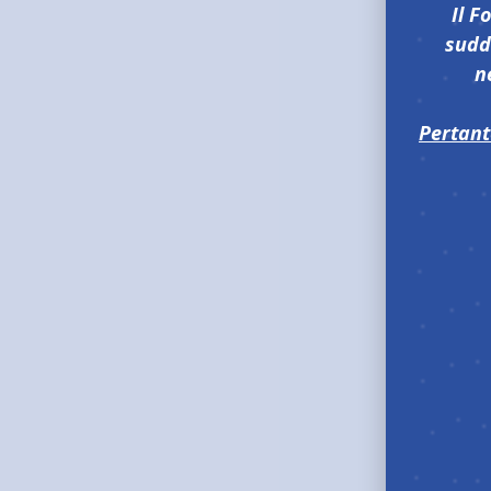
Il F
sudde
n
Pertant
MOD
MODULI