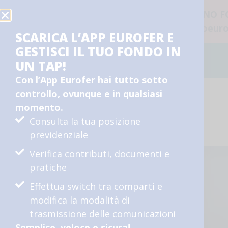
ATTENZIONE AI PROFILI FAKE CHE IMITANO 
sempre che la comunicazione arrivi da
fondoeuro
SCARICA L’APP EUROFER E
GESTISCI IL TUO FONDO IN
UN TAP!
Con l’App Eurofer hai tutto sotto
controllo, ovunque e in qualsiasi
momento.
Consulta la tua posizione
previdenziale
Verifica contributi, documenti e
pratiche
Effettua switch tra comparti e
modifica la modalità di
trasmissione delle comunicazioni
Semplice, veloce e sicura!