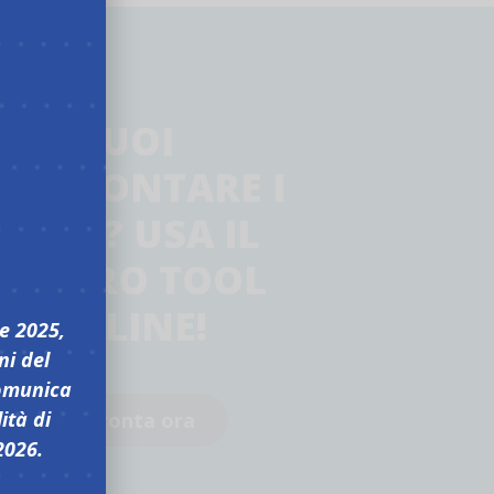
VUOI
ONFRONTARE I
COSTI? USA IL
NOSTRO TOOL
ONLINE!
e 2025,
ni del
comunica
ità di
Confronta ora
2026.