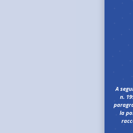
VUOI SAPERE
QUANTO
AMMONTA LA 
PENSIONE?
A segu
n. 19
paragra
Calcola ora
la po
racc