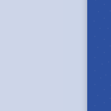
Il Fondo pensione Eurofer è un’associazione senza s
con personalità giuridica autorizzato il 12 marzo 200
di assicurare ai propri iscritti un adeguato tenore di
momento della pensione, grazie alla creazione di un
integrativa a quella pubblica.
Il Fondo Pensione Eurofer è iscritto all’Albo tenuto
il n. 129.
Scopri di più